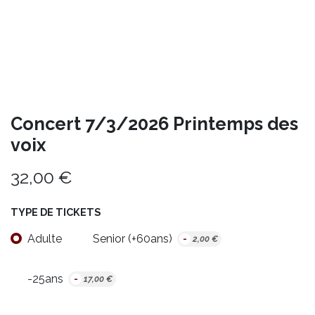
Concert 7/3/2026 Printemps des
voix
32,00
€
TYPE DE TICKETS
Adulte
Senior (+60ans)
-
2,00
€
-25ans
-
17,00
€