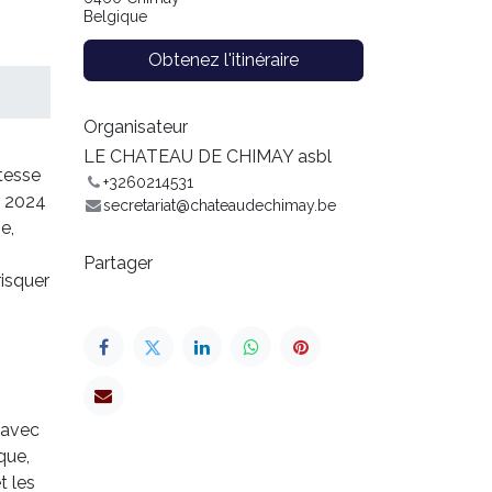
Belgique
Obtenez l'itinéraire
Organisateur
LE CHATEAU DE CHIMAY asbl
tesse
+3260214531
n 2024
secretariat@chateaudechimay.be
e,
Partager
risquer
(avec
que,
t les