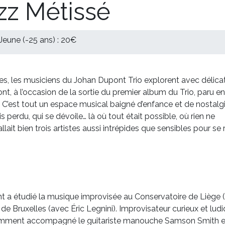
zz Métissé
 Jeune (-25 ans) : 20€
es, les musiciens du Johan Dupont Trio explorent avec délica
t, à l’occasion de la sortie du premier album du Trio, paru e
). C’est tout un espace musical baigné d’enfance et de nostalgi
perdu, qui se dévoile… là où tout était possible, où rien ne
llait bien trois artistes aussi intrépides que sensibles pour se 
nt a étudié la musique improvisée au Conservatoire de Liège 
 de Bruxelles (avec Éric Legnini). Improvisateur curieux et ludi
otamment accompagné le guitariste manouche Samson Smith e